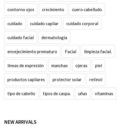
contorno ojos
crecimiento
cuero cabelludo
cuidado
cuidado capilar
cuidado corporal
cuidado facial
dermatologia
envejecimiento prematuro
Facial
limpieza facial.
líneas de expresión
manchas
ojeras
piel
productos capilares
protector solar
retinol
tipo de cabello
tipos de caspa.
uñas
vitaminas
NEW ARRIVALS