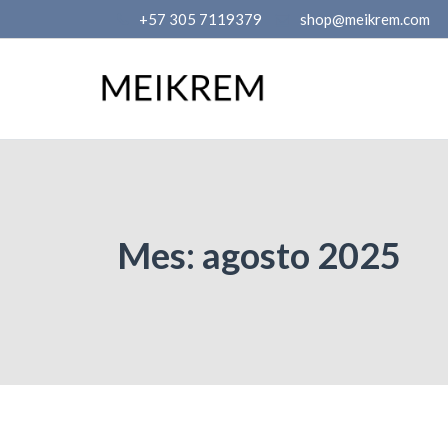
Skip
+57 305 7119379
shop@meikrem.com
to
content
Mes:
agosto 2025