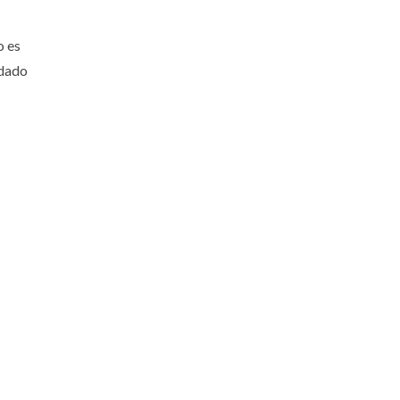
o es
idado