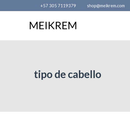
Skip
+57 305 7119379
shop@meikrem.com
to
content
tipo de cabello