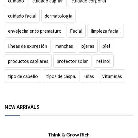
cuidado
cuidado capilar
cuidado corporal
cuidado facial
dermatologia
envejecimiento prematuro
Facial
limpieza facial.
líneas de expresión
manchas
ojeras
piel
productos capilares
protector solar
retinol
tipo de cabello
tipos de caspa.
uñas
vitaminas
NEW ARRIVALS
Think & Grow Rich