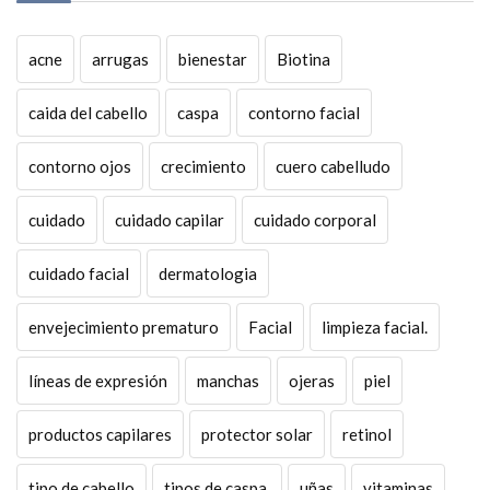
acne
arrugas
bienestar
Biotina
caida del cabello
caspa
contorno facial
contorno ojos
crecimiento
cuero cabelludo
cuidado
cuidado capilar
cuidado corporal
cuidado facial
dermatologia
envejecimiento prematuro
Facial
limpieza facial.
líneas de expresión
manchas
ojeras
piel
productos capilares
protector solar
retinol
tipo de cabello
tipos de caspa.
uñas
vitaminas