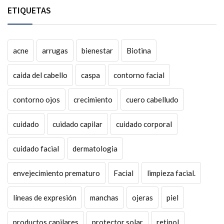
ETIQUETAS
acne
arrugas
bienestar
Biotina
caida del cabello
caspa
contorno facial
contorno ojos
crecimiento
cuero cabelludo
cuidado
cuidado capilar
cuidado corporal
cuidado facial
dermatologia
envejecimiento prematuro
Facial
limpieza facial.
líneas de expresión
manchas
ojeras
piel
productos capilares
protector solar
retinol