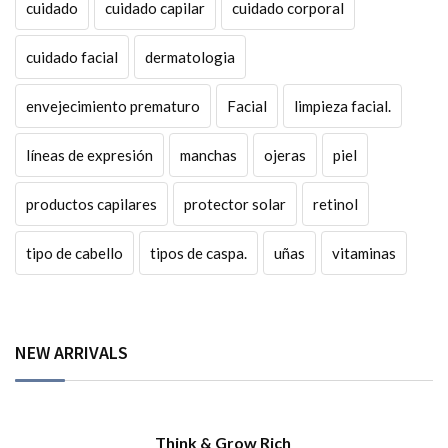
cuidado
cuidado capilar
cuidado corporal
cuidado facial
dermatologia
envejecimiento prematuro
Facial
limpieza facial.
líneas de expresión
manchas
ojeras
piel
productos capilares
protector solar
retinol
tipo de cabello
tipos de caspa.
uñas
vitaminas
NEW ARRIVALS
Think & Grow Rich